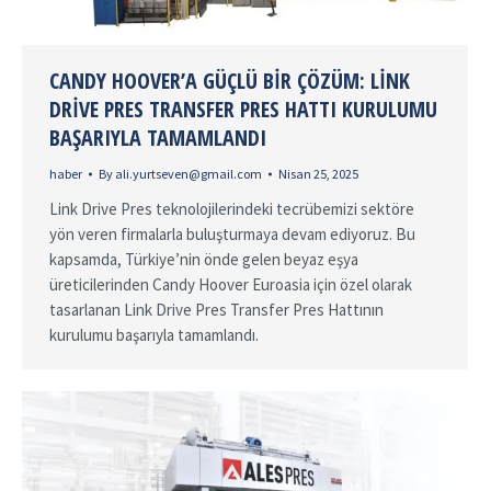
CANDY HOOVER’A GÜÇLÜ BIR ÇÖZÜM: LINK
DRIVE PRES TRANSFER PRES HATTI KURULUMU
BAŞARIYLA TAMAMLANDI
haber
By
ali.yurtseven@gmail.com
Nisan 25, 2025
Link Drive Pres teknolojilerindeki tecrübemizi sektöre
yön veren firmalarla buluşturmaya devam ediyoruz. Bu
kapsamda, Türkiye’nin önde gelen beyaz eşya
üreticilerinden Candy Hoover Euroasia için özel olarak
tasarlanan Link Drive Pres Transfer Pres Hattının
kurulumu başarıyla tamamlandı.