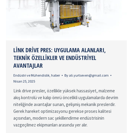
LINK DRIVE PRES: UYGULAMA ALANLARI,
TEKNIK ÖZELLIKLER VE ENDÜSTRIYEL
AVANTAJLAR
Endüstri ve Mühendislik
,
haber
By
ali.yurtseven@gmail.com
Nisan 25, 2025
Link drive presler, özellikle yüksek hassasiyet, malzeme
akış kontrolü ve kalıp ömrü öncelikli uygulamalarda devrim
niteliğinde avantajlar sunan, gelişmiş mekanik preslerdir.
Gerek hareket optimizasyonu gerekse proses kalitesi
açısından, modern sac şekillendirme endüstrisinin
vazgeçilmez ekipmanları arasında yer alır.